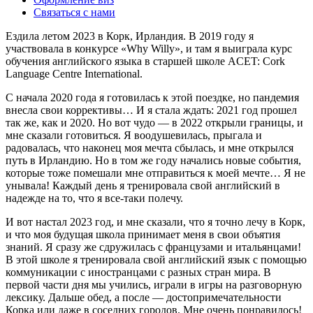
Связаться с нами
Ездила летом 2023 в Корк, Ирландия. В 2019 году я
участвовала в конкурсе «Why Willy», и там я выиграла курс
обучения английского языка в старшей школе ACET: Cork
Language Centre International.
С начала 2020 года я готовилась к этой поездке, но пандемия
внесла свои коррективы… И я стала ждать: 2021 год прошел
так же, как и 2020. Но вот чудо — в 2022 открыли границы, и
мне сказали готовиться. Я воодушевилась, прыгала и
радовалась, что наконец моя мечта сбылась, и мне открылся
путь в Ирландию. Но в том же году начались новые события,
которые тоже помешали мне отправиться к моей мечте… Я не
унывала! Каждый день я тренировала свой английский в
надежде на то, что я все-таки полечу.
И вот настал 2023 год, и мне сказали, что я точно лечу в Корк,
и что моя будущая школа принимает меня в свои объятия
знаний. Я сразу же сдружилась с французами и итальянцами!
В этой школе я тренировала свой английский язык с помощью
коммуникации с иностранцами с разных стран мира. В
первой части дня мы учились, играли в игры на разговорную
лексику. Дальше обед, а после — достопримечательности
Корка или даже в соседних городов. Мне очень понравилось!